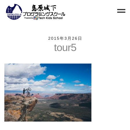
Home
2015年3月26日
tour5
Blog
新規生徒募集
お問い合わせ
クラス
小中高校生向けクラス
QUREO初級クラス
QUREO中級クラス
電子工作部
情報Ⅰ講座