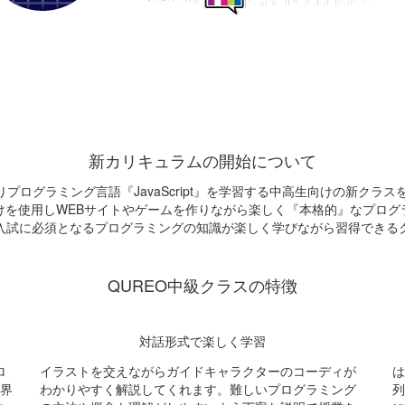
QUREO中級クラスのご紹介
お問合せ
新カリキュラムの開始について
よりプログラミング言語『JavaScript』を学習する中高生向けの新クラ
けを使用しWEBサイトやゲームを作りながら楽しく『本格的』なプログ
入試に必須となるプログラミングの知識が楽しく学びながら習得できる
QUREO中級クラスの特徴
対話形式で楽しく学習
ロ
イラストを交えながらガイドキャラクターのコーディが
は
世界
わかりやすく解説してくれます。難しいプログラミング
列