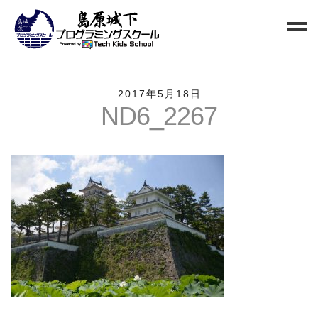
Home
2017年5月18日
ND6_2267
Blog
新規生徒募集
お問い合わせ
クラス
小中高校生向けクラス
QUREO初級クラス
QUREO中級クラス
電子工作部
情報Ⅰ講座