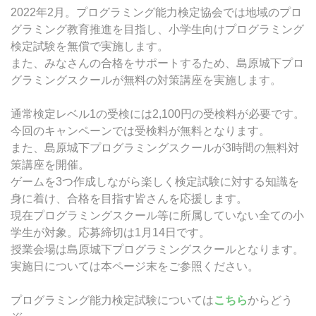
2022年2月。プログラミング能力検定協会では地域のプロ
中高生・社会人向けクラス
グラミング教育推進を目指し、小学生向けプログラミング
クリエイティブクラス
検定試験を無償で実施します。
また、みなさんの合格をサポートするため、島原城下プロ
ビジネスクラス
グラミングスクールが無料の対策講座を実施します。
通常検定レベル1の受検には2,100円の受検料が必要です。
今回のキャンペーンでは受検料が無料となります。
また、島原城下プログラミングスクールが3時間の無料対
策講座を開催。
ゲームを3つ作成しながら楽しく検定試験に対する知識を
身に着け、合格を目指す皆さんを応援します。
現在プログラミングスクール等に所属していない全ての小
学生が対象。応募締切は1月14日です。
授業会場は島原城下プログラミングスクールとなります。
実施日については本ページ末をご参照ください。
プログラミング能力検定試験については
こちら
からどう