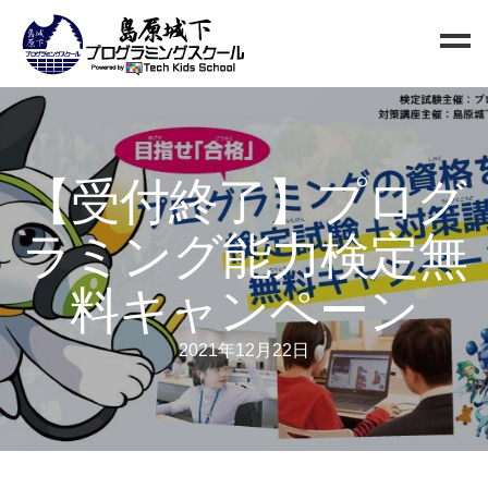
Home
Blog
【受付終了】プログ
新規生徒募集
ラミング能力検定無
お問い合わせ
クラス
料キャンペーン
小中高校生向けクラス
2021年12月22日
QUREO初級クラス
QUREO中級クラス
電子工作部
情報Ⅰ講座