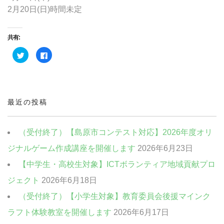
2月20日(日)時間未定
共有:
ク
Facebook
リ
で
ッ
共
ク
有
し
す
て
る
Twitter
に
で
は
共
ク
最近の投稿
有
リ
(新
ッ
し
ク
い
し
ウ
て
（受付終了）【島原市コンテスト対応】2026年度オリ
ィ
く
ン
だ
ジナルゲーム作成講座を開催します
2026年6月23日
ド
さ
ウ
い
で
(新
【中学生・高校生対象】ICTボランティア地域貢献プロ
開
し
き
い
ま
ウ
ジェクト
2026年6月18日
す)
ィ
ン
（受付終了）【小学生対象】教育委員会後援マインク
ド
ウ
で
ラフト体験教室を開催します
2026年6月17日
開
き