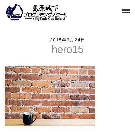
Home
2015年3月24日
hero15
Blog
新規生徒募集
お問い合わせ
クラス
小中高校生向けクラス
QUREO初級クラス
QUREO中級クラス
電子工作部
情報Ⅰ講座