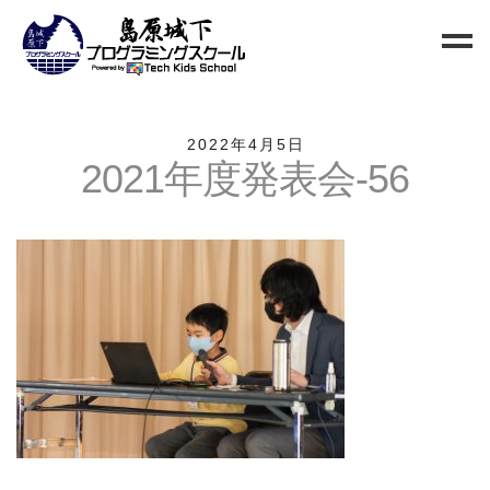
Home
2022年4月5日
2021年度発表会-56
Blog
新規生徒募集
お問い合わせ
クラス
小中高校生向けクラス
QUREO初級クラス
QUREO中級クラス
電子工作部
情報Ⅰ講座