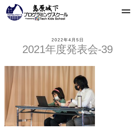
Home
2022年4月5日
2021年度発表会-39
Blog
新規生徒募集
お問い合わせ
クラス
小中高校生向けクラス
QUREO初級クラス
QUREO中級クラス
電子工作部
情報Ⅰ講座