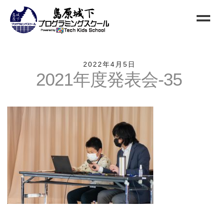
Home
2022年4月5日
2021年度発表会-35
Blog
新規生徒募集
お問い合わせ
クラス
小中高校生向けクラス
QUREO初級クラス
QUREO中級クラス
電子工作部
情報Ⅰ講座