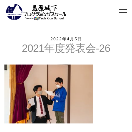
Home
2022年4月5日
2021年度発表会-26
Blog
新規生徒募集
お問い合わせ
クラス
小中高校生向けクラス
QUREO初級クラス
QUREO中級クラス
電子工作部
情報Ⅰ講座