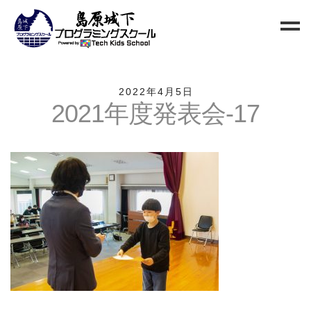
Home
2022年4月5日
2021年度発表会-17
Blog
新規生徒募集
お問い合わせ
クラス
小中高校生向けクラス
QUREO初級クラス
QUREO中級クラス
電子工作部
情報Ⅰ講座