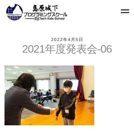
Home
2022年4月5日
2021年度発表会-06
Blog
新規生徒募集
お問い合わせ
クラス
小中高校生向けクラス
QUREO初級クラス
QUREO中級クラス
電子工作部
情報Ⅰ講座