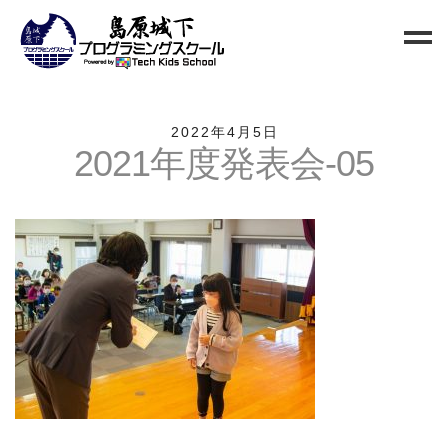
Home
2022年4月5日
2021年度発表会-05
Blog
新規生徒募集
お問い合わせ
クラス
小中高校生向けクラス
QUREO初級クラス
QUREO中級クラス
電子工作部
情報Ⅰ講座