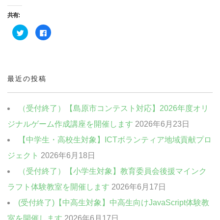
共有:
ク
Facebook
リ
で
ッ
共
ク
有
し
す
て
る
Twitter
に
で
は
共
ク
最近の投稿
有
リ
(新
ッ
し
ク
い
し
ウ
て
（受付終了）【島原市コンテスト対応】2026年度オリ
ィ
く
ン
だ
ジナルゲーム作成講座を開催します
2026年6月23日
ド
さ
ウ
い
で
(新
【中学生・高校生対象】ICTボランティア地域貢献プロ
開
し
き
い
ま
ウ
ジェクト
2026年6月18日
す)
ィ
ン
（受付終了）【小学生対象】教育委員会後援マインク
ド
ウ
で
ラフト体験教室を開催します
2026年6月17日
開
き
ま
(受付終了)【中高生対象】中高生向けJavaScript体験教
す)
室を開催します
2026年6月17日