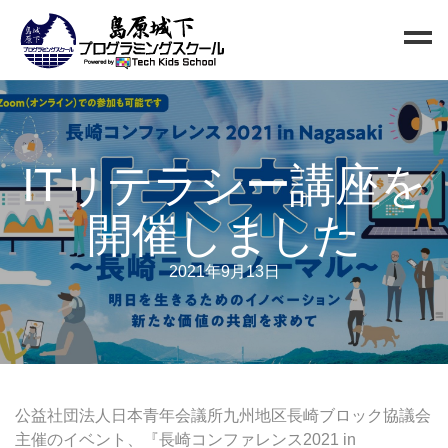
Home
Blog
ITリテラシー講座を
新規生徒募集
開催しました
お問い合わせ
クラス
2021年9月13日
小中高校生向けクラス
QUREO初級クラス
QUREO中級クラス
電子工作部
公益社団法人日本青年会議所九州地区長崎ブロック協議会
情報Ⅰ講座
主催のイベント、『長崎コンファレンス2021 in