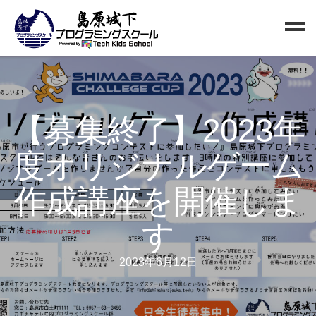
Home
Blog
【募集終了】2023年
新規生徒募集
度オリジナルゲーム
お問い合わせ
クラス
作成講座を開催しま
小中高校生向けクラス
す
QUREO初級クラス
QUREO中級クラス
2023年6月12日
電子工作部
情報Ⅰ講座