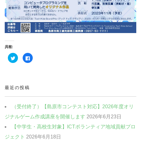
共有:
ク
Facebook
リ
で
ッ
共
ク
有
し
す
て
る
Twitter
に
で
は
共
ク
最近の投稿
有
リ
(新
ッ
し
ク
い
し
ウ
て
（受付終了）【島原市コンテスト対応】2026年度オリ
ィ
く
ン
だ
ジナルゲーム作成講座を開催します
2026年6月23日
ド
さ
ウ
い
で
(新
【中学生・高校生対象】ICTボランティア地域貢献プロ
開
し
き
い
ま
ウ
ジェクト
2026年6月18日
す)
ィ