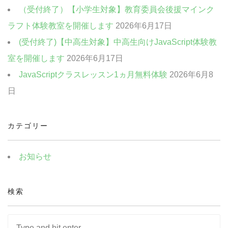
ン
（受付終了）【小学生対象】教育委員会後援マインク
ド
ウ
で
ラフト体験教室を開催します
2026年6月17日
開
き
ま
(受付終了)【中高生対象】中高生向けJavaScript体験教
す)
室を開催します
2026年6月17日
JavaScriptクラスレッスン1ヵ月無料体験
2026年6月8
日
カテゴリー
お知らせ
検索