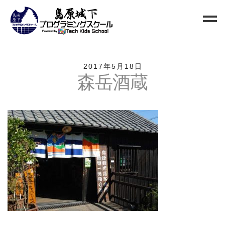
Home
2017年5月18日
森岳酒蔵
Blog
新規生徒募集
お問い合わせ
クラス
小中高校生向けクラス
QUREO初級クラス
QUREO中級クラス
電子工作部
情報Ⅰ講座