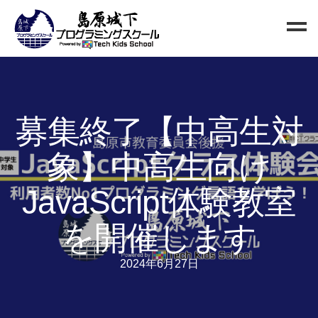
Home
Blog
募集終了【中高生対
新規生徒募集
象】中高生向け
お問い合わせ
クラス
JavaScript体験教室
小中高校生向けクラス
を開催します
QUREO初級クラス
QUREO中級クラス
2024年6月27日
電子工作部
情報Ⅰ講座