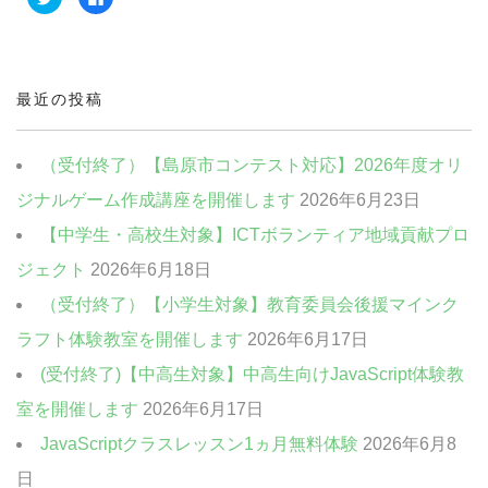
リ
で
ッ
共
ク
有
し
す
て
る
Twitter
に
で
は
共
ク
最近の投稿
有
リ
(新
ッ
し
ク
い
し
ウ
て
（受付終了）【島原市コンテスト対応】2026年度オリ
ィ
く
ン
だ
ジナルゲーム作成講座を開催します
2026年6月23日
ド
さ
ウ
い
で
(新
【中学生・高校生対象】ICTボランティア地域貢献プロ
開
し
き
い
ま
ウ
ジェクト
2026年6月18日
す)
ィ
ン
（受付終了）【小学生対象】教育委員会後援マインク
ド
ウ
で
ラフト体験教室を開催します
2026年6月17日
開
き
ま
(受付終了)【中高生対象】中高生向けJavaScript体験教
す)
室を開催します
2026年6月17日
JavaScriptクラスレッスン1ヵ月無料体験
2026年6月8
日