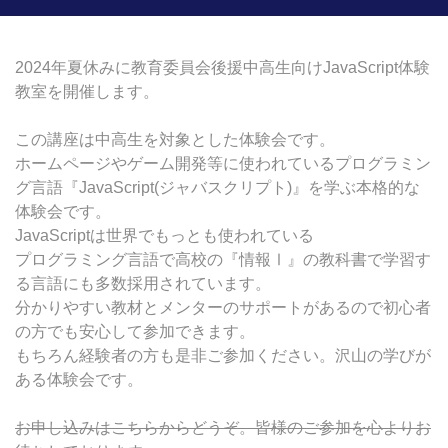
中高生・社会人向けクラス
クリエイティブクラス
2024年夏休みに教育委員会後援中高生向けJavaScript体験
教室を開催します。
ビジネスクラス
この講座は中高生を対象とした体験会です。
ホームページやゲーム開発等に使われているプログラミン
グ言語『JavaScript(ジャバスクリプト)』を学ぶ本格的な
体験会です。
JavaScriptは世界でもっとも使われている
プログラミング言語で高校の『情報Ⅰ』の教科書で学習す
る言語にも多数採用されています。
分かりやすい教材とメンターのサポートがあるので初心者
の方でも安心して参加できます。
もちろん経験者の方も是非ご参加ください。沢山の学びが
ある体験会です。
お申し込みはこちらからどうぞ。皆様のご参加を心よりお