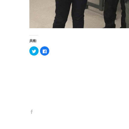
共有:
ク
Facebook
リ
で
ッ
共
ク
有
し
す
て
る
Twitter
に
で
は
共
ク
有
リ
(新
ッ
し
ク
い
し
ウ
て
ィ
く
ン
だ
ド
さ
ウ
い
で
(新
開
し
き
い
ま
ウ
す)
ィ